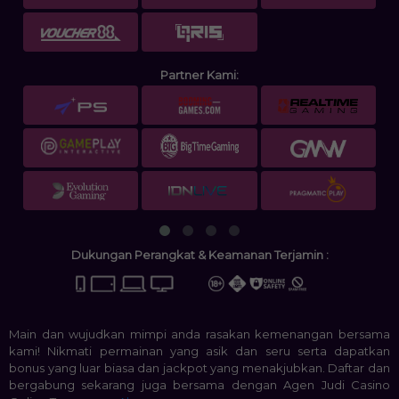
Partner Kami:
Dukungan Perangkat & Keamanan Terjamin :
Main dan wujudkan mimpi anda rasakan kemenangan bersama
kami! Nikmati permainan yang asik dan seru serta dapatkan
bonus yang luar biasa dan jackpot yang menakjubkan. Daftar dan
bergabung sekarang juga bersama dengan Agen Judi Casino